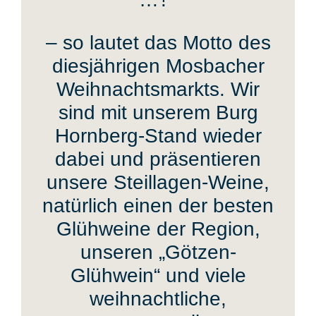
THEMENFÜHRUNGEN
– so lautet das Motto des
diesjährigen Mosbacher
HOCHZEITSKAPELLEN
Weihnachtsmarkts. Wir
sind mit unserem Burg
ANFAHRT
Hornberg-Stand wieder
+
PARKEN
dabei und präsentieren
unsere Steillagen-Weine,
FAQ
natürlich einen der besten
Glühweine der Region,
DATENSCHUTZ
unseren „Götzen-
Glühwein“ und viele
IMPRESSUM
weihnachtliche,