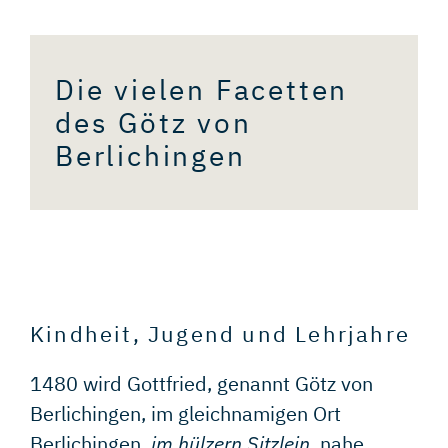
THEMENFÜHRUNGEN
Die vielen Facetten
des Götz von
HOCHZEITSKAPELLEN
Berlichingen
ANFAHRT
+
PARKEN
FAQ
DATENSCHUTZ
Kindheit, Jugend und Lehrjahre
1480 wird Gottfried, genannt Götz von
IMPRESSUM
Berlichingen, im gleichnamigen Ort
Berlichingen,
im hülzern Sitzlein,
nahe