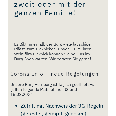
zweit oder mit der
ganzen Familie!
THEMENFÜHRUNGEN
HOCHZEITSKAPELLEN
ANFAHRT
Es gibt innerhalb der Burg viele lauschige
+
Plätze zum Picknicken. Unser TIPP: Ihren
Wein fürs Picknick können Sie bei uns im
PARKEN
Burg-Shop kaufen. Wir beraten Sie gerne!
FAQ
Corona-Info – neue Regelungen
Unsere Burg Hornberg ist täglich geöffnet. Es
DATENSCHUTZ
gelten folgende Maßnahmen (Stand
16.08.2021):
IMPRESSUM
Zutritt mit Nachweis der 3G-Regeln
(getestet, geimpft, genesen)