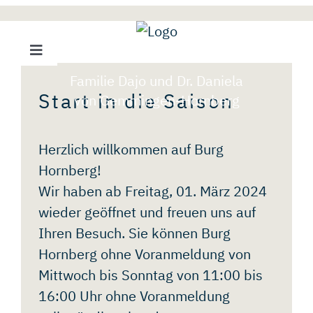
Skip
to
content
BURG HORNBERG®
Toggle
Navigation
Familie Dajo und Dr. Daniela
ÖFFNUNGSZEITEN
Start in die Saison
von Gemmingen-Hornberg
/
EINTRITTSPREISE
Herzlich willkommen auf Burg
BURGSHOP
Hornberg!
Wir haben ab Freitag, 01. März 2024
ERLEBNISWELT
wieder geöffnet und freuen uns auf
Ihren Besuch. Sie können Burg
Hornberg ohne Voranmeldung von
GESCHICHTSWELT
Mittwoch bis Sonntag von 11:00 bis
16:00 Uhr ohne Voranmeldung
WEINWELT