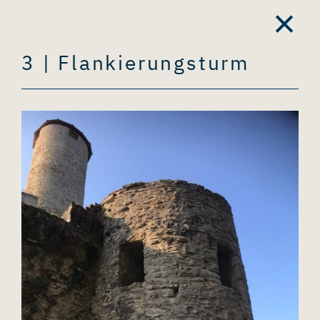
Skip
×
to
content
3 | Flankierungsturm